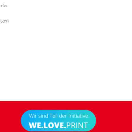
 der
tigen