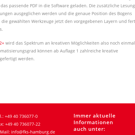
das passende PDF in die Software geladen. Die zusätzliche Lesung
kungen ausgeglichen werden und die genaue Position des Bogens
n die gewählten Werkzeuge jetzt den vorgegebenen Layern und fer
s.
2+
wird das Spektrum an kreativen Möglichkeiten also noch einmal
omatisierungsgrad können ab Auflage 1 zahlreiche kreative
gefertigt werden.
Immer aktuelle
l.:
+49 40 736077-0
Informationen
x:
+49 40 736077-22
auch unter:
Mail:
info@fks-hamburg.de