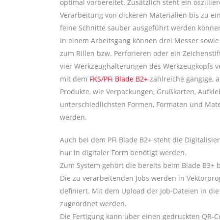
optimal vorbereitet. Zusätzlich steht ein oszill
Verarbeitung von dickeren Materialien bis zu ei
feine Schnitte sauber ausgeführt werden könne
In einem Arbeitsgang können drei Messer sowie 
zum Rillen bzw. Perforieren oder ein Zeichenstift
vier Werkzeughalterungen des Werkzeugkopfs ver
mit dem
FKS/PFi Blade B2+
zahlreiche gängige, 
Produkte, wie Verpackungen, Grußkarten, Aufkle
unterschiedlichsten Formen, Formaten und Mater
werden.
Auch bei dem PFi Blade B2+ steht die Digitalisi
nur in digitaler Form benötigt werden.
Zum System gehört die bereits beim Blade B3+ b
Die zu verarbeitenden Jobs werden in Vektorpro
definiert. Mit dem Upload der Job-Dateien in d
zugeordnet werden.
Die Fertigung kann über einen gedruckten QR-