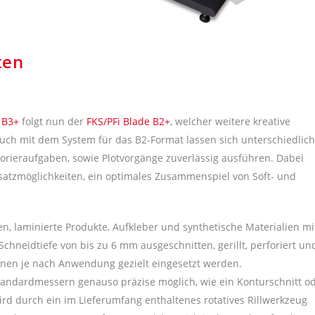
ten
 B3+
folgt nun der
FKS/PFi Blade B2+
, welcher weitere kreative
Auch mit dem System für das B2-Format lassen sich unterschiedlic
rieraufgaben, sowie Plotvorgänge zuverlässig ausführen. Dabei
nsatzmöglichkeiten, ein optimales Zusammenspiel von Soft- und
n, laminierte Produkte, Aufkleber und synthetische Materialien mi
hneidtiefe von bis zu 6 mm ausgeschnitten, gerillt, perforiert un
nnen je nach Anwendung gezielt eingesetzt werden.
 Standardmessern genauso präzise möglich, wie ein Konturschnitt o
ird durch ein im Lieferumfang enthaltenes rotatives Rillwerkzeug