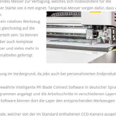
ierendes Messer zur Verfügung, welches sich insbesondere für die
ner Stärke von 6 mm eignet. Tangential-Messer sorgen dafür, dass
n.
ein rotatives Werkzeug
 gleichzeitig auf die
teilt sein. So können
aber auch komplexe
ber und vieles mehr in
ialtiefen gefertigt
erung im Vordergrund, da Jobs auch bei personalisierten Endprodu
ewährte intelligente PFi Blade Connect Software in deutscher Spr
grammen angelegt und die Arbeitsschritte in verschiedenen Layer
ie Software können dort die Layer den entsprechenden Werkzeugen
Code, welcher von der im Standard enthaltenen CCD-Kamera ausge