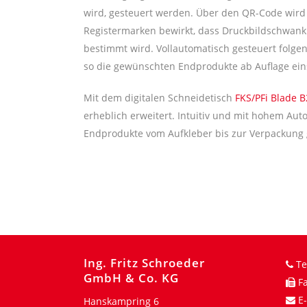
wird, gesteuert werden. Über den QR-Code wird 
Registermarken bewirkt, dass Druckbildschwan
bestimmt wird. Vollautomatisch gesteuert folge
so die gewünschten Endprodukte ab Auflage ein
Mit dem digitalen Schneidetisch
FKS/PFi Blade B
erheblich erweitert. Intuitiv und mit hohem Aut
Endprodukte vom Aufkleber bis zur Verpackung 
Ing. Fritz Schroeder
Te
GmbH & Co. KG
Fa
E-
Hanskampring 6