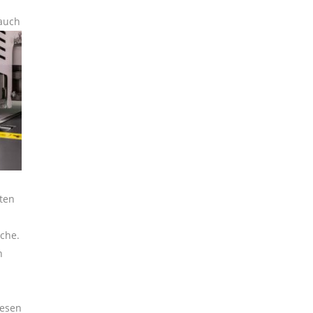
 auch
kten
ache.
n
lesen