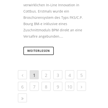
verwirklichen In-Line Innovation in
Cottbus. Erstmals wurde ein
Broschürensystem des Typs FKS/C.P.
Bourg BM-e inklusive eines
Zuschnittmoduls BPM direkt an eine
Versafire angebunden....
WEITERLESEN
1
2
3
4
5
6
7
8
9
10