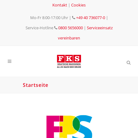
Kontakt
|
Cookies
Mo-Fr 8:00-17:00 Uhr
|
+49 40 736077-0
|
Service-Hotline
0800 5656000
|
Serviceeinsatz
vereinbaren
Startseite