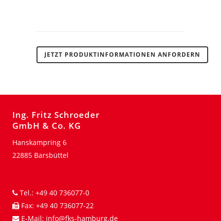
JETZT PRODUKTINFORMATIONEN ANFORDERN
Ing. Fritz Schroeder
GmbH & Co. KG
Hanskampring 6
22885 Barsbüttel
Tel.:
+49 40 736077-0
Fax:
+49 40 736077-22
E-Mail:
info@fks-hamburg.de