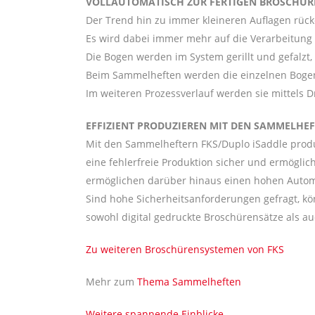
VOLLAUTOMATISCH ZUR FERTIGEN BROSCHÜR
Der Trend hin zu immer kleineren Auflagen rück
Es wird dabei immer mehr auf die Verarbeitung 
Die Bogen werden im System gerillt und gefalzt
Beim Sammelheften werden die einzelnen Bogen
Im weiteren Prozessverlauf werden sie mittels 
EFFIZIENT PRODUZIEREN MIT DEN SAMMELHEF
Mit den Sammelheftern FKS/Duplo iSaddle produz
eine fehlerfreie Produktion sicher und ermöglic
ermöglichen darüber hinaus einen hohen Automa
Sind hohe Sicherheitsanforderungen gefragt, kö
sowohl digital gedruckte Broschürensätze als au
Zu weiteren Broschürensystemen von FKS
Mehr zum
Thema Sammelheften
Weitere spannende Einblicke