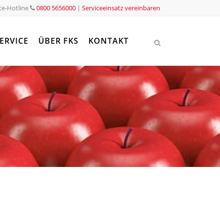
ce-Hotline
0800 5656000
|
Serviceeinsatz vereinbaren
ERVICE
ÜBER FKS
KONTAKT