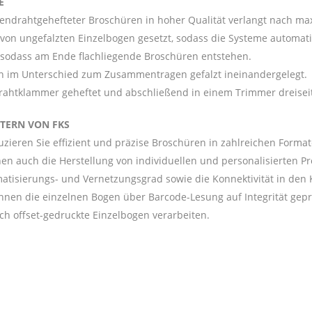
E
endrahtgehefteter Broschüren in hoher Qualität verlangt nach ma
von ungefalzten Einzelbogen gesetzt, sodass die Systeme automati
, sodass am Ende flachliegende Broschüren entstehen.
 im Unterschied zum Zusammentragen gefalzt ineinandergelegt.
Drahtklammer geheftet und abschließend in einem Trimmer dreiseit
TERN VON FKS
ieren Sie effizient und präzise Broschüren in zahlreichen Format
hen auch die Herstellung von individuellen und personalisierten P
tisierungs- und Vernetzungsgrad sowie die Konnektivität in den
nnen die einzelnen Bogen über Barcode-Lesung auf Integrität geprü
ch offset-gedruckte Einzelbogen verarbeiten.