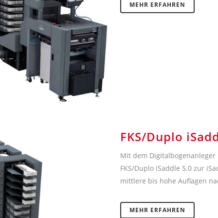
MEHR ERFAHREN
FKS/Duplo iSadd
Mit dem Digitalbogenanleger
FKS/Duplo iSaddle 5.0 zur iSa
mittlere bis hohe Auflagen na
MEHR ERFAHREN