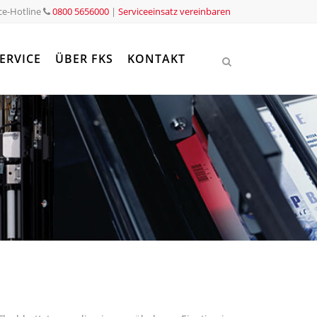
ce-Hotline
0800 5656000
|
Serviceeinsatz vereinbaren
ERVICE
ÜBER FKS
KONTAKT