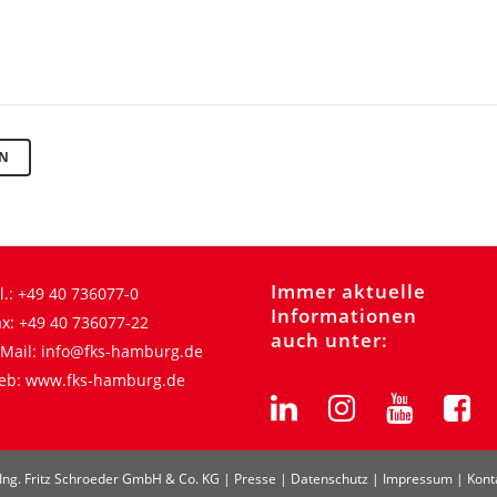
RN
Immer aktuelle
l.:
+49 40 736077-0
Informationen
x:
+49 40 736077-22
auch unter:
Mail:
info@fks-hamburg.de
eb:
www.fks-hamburg.de
Ing. Fritz Schroeder GmbH & Co. KG |
Presse
|
Datenschutz
|
Impressum
|
Kont