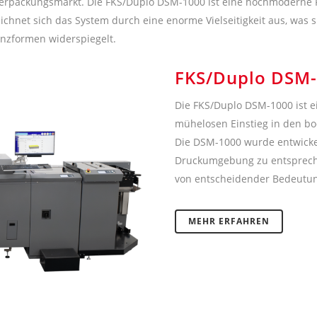
Verpackungsmarkt. Die FKS/Duplo DSM-1000 ist eine hochmoderne Fl
eichnet sich das System durch eine enorme Vielseitigkeit aus, was
anzformen widerspiegelt.
FKS/Duplo DSM
Die FKS/Duplo DSM-1000 ist e
mühelosen Einstieg in den b
Die DSM-1000 wurde entwicke
Druckumgebung zu entsprechen,
von entscheidender Bedeutun
MEHR ERFAHREN