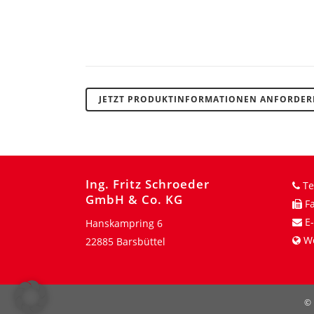
JETZT PRODUKTINFORMATIONEN ANFORDE
Ing. Fritz Schroeder
Te
GmbH & Co. KG
Fa
E-
Hanskampring 6
W
22885 Barsbüttel
© 