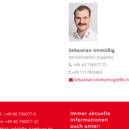
Sebastian Unmüßig
Bereichsleiter Supplies
+49 40 736077-72
+49 1717835863
Sebastian.Unmuessig@fks-
Immer aktuelle
l.:
+49 40 736077-0
Informationen
x:
+49 40 736077-22
auch unter:
Mail:
info@fks-hamburg.de