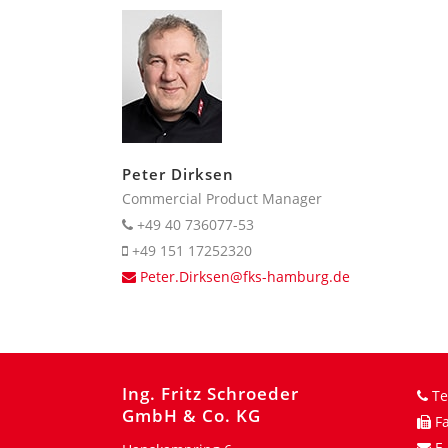
Peter Dirksen
Commercial Product Manager
+49 40 736077-53
+49 151 17252320
Peter.Dirksen@fks-hamburg.de
Ing. Fritz Schroeder
Te
GmbH & Co. KG
Fa
E-