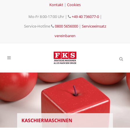
Kontakt
|
Cookies
Mo-Fr 8:00-17:00 Uhr
|
+49 40 736077-0
|
Service-Hotline
0800 5656000
|
Serviceeinsatz
vereinbaren
KASCHIERMASCHINEN