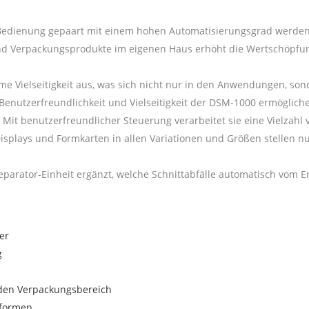
Bedienung gepaart mit einem hohen Automatisierungsgrad werden
und Verpackungsprodukte im eigenen Haus erhöht die Wertschöpfung
me Vielseitigkeit aus, was sich nicht nur in den Anwendungen, s
Benutzerfreundlichkeit und Vielseitigkeit der DSM-1000 ermöglich
n. Mit benutzerfreundlicher Steuerung verarbeitet sie eine Vielzah
lays und Formkarten in allen Variationen und Größen stellen nur e
eparator-Einheit ergänzt, welche Schnittabfälle automatisch vom E
er
g
nden Verpackungsbereich
zformen