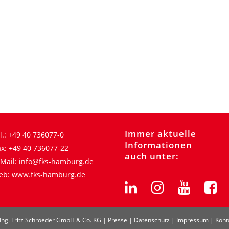
Immer aktuelle
l.:
+49 40 736077-0
Informationen
x:
+49 40 736077-22
auch unter:
Mail:
info@fks-hamburg.de
eb:
www.fks-hamburg.de
Ing. Fritz Schroeder GmbH & Co. KG |
Presse
|
Datenschutz
|
Impressum
|
Kont