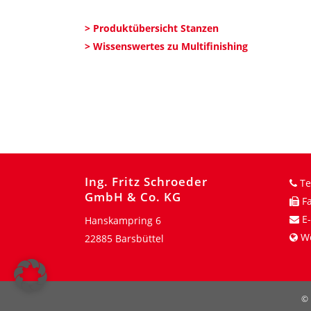
> Produktübersicht Stanzen
> Wissenswertes zu Multifinishing
Ing. Fritz Schroeder
Te
GmbH & Co. KG
Fa
E-
Hanskampring 6
W
22885 Barsbüttel
© 