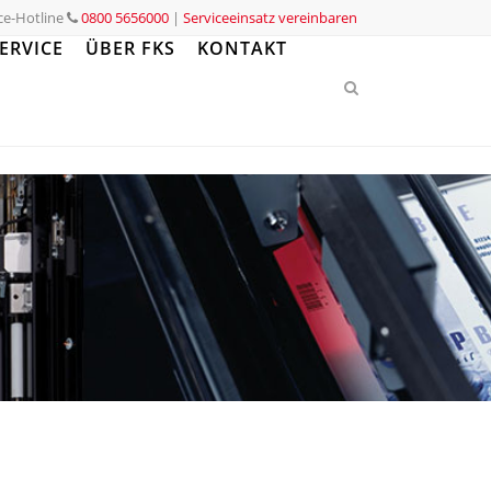
ce-Hotline
0800 5656000
|
Serviceeinsatz vereinbaren
ERVICE
ÜBER FKS
KONTAKT