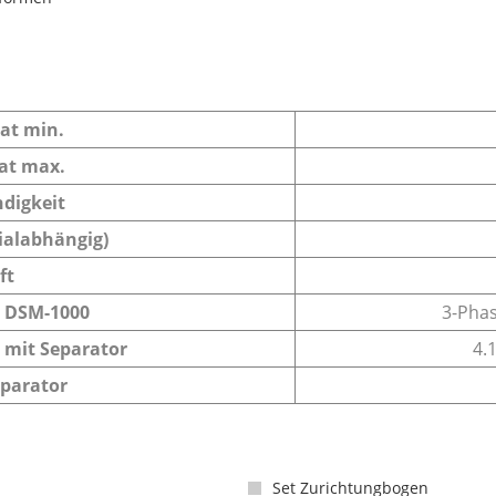
at min.
at max.
digkeit
alabhängig)
ft
 DSM-1000
3-Phas
 mit Separator
4.
eparator
Set Zurichtungbogen