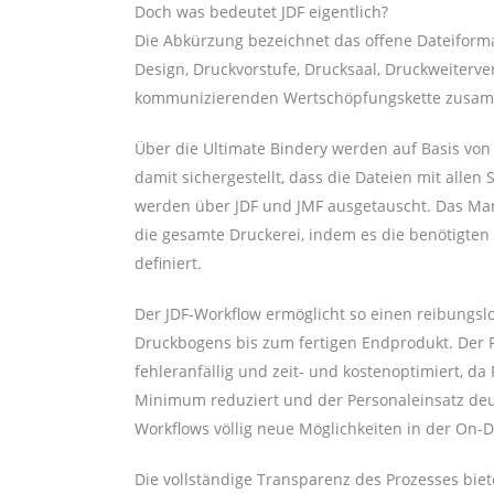
Doch was bedeutet JDF eigentlich?
Die Abkürzung bezeichnet das offene Dateiforma
Design, Druckvorstufe, Drucksaal, Druckweiter
kommunizierenden Wertschöpfungskette zusam
Über die Ultimate Bindery werden auf Basis von A
damit sichergestellt, dass die Dateien mit alle
werden über JDF und JMF ausgetauscht. Das Man
die gesamte Druckerei, indem es die benötigte
definiert.
Der JDF-Workflow ermöglicht so einen reibungslo
Druckbogens bis zum fertigen Endprodukt. Der Pro
fehleranfällig und zeit- und kostenoptimiert, da
Minimum reduziert und der Personaleinsatz deutl
Workflows völlig neue Möglichkeiten in der On-D
Die vollständige Transparenz des Prozesses bie