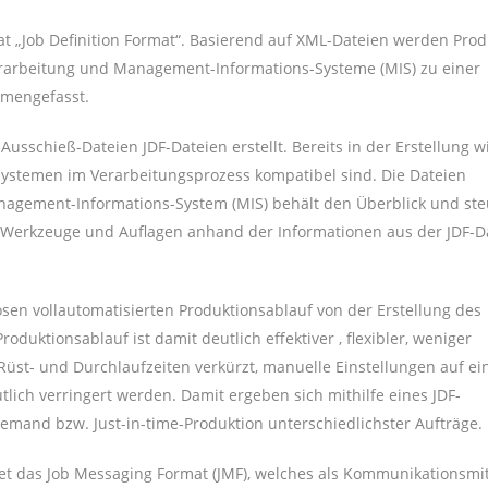
t „Job Definition Format“. Basierend auf XML-Dateien werden Prod
verarbeitung und Management-Informations-Systeme (MIS) zu einer
mengefasst.
usschieß-Dateien JDF-Dateien erstellt. Bereits in der Erstellung w
n Systemen im Verarbeitungsprozess kompatibel sind. Die Dateien
agement-Informations-System (MIS) behält den Überblick und ste
n Werkzeuge und Auflagen anhand der Informationen aus der JDF-D
sen vollautomatisierten Produktionsablauf von der Erstellung des
duktionsablauf ist damit deutlich effektiver , flexibler, weniger
 Rüst- und Durchlaufzeiten verkürzt, manuelle Einstellungen auf ei
ich verringert werden. Damit ergeben sich mithilfe eines JDF-
emand bzw. Just-in-time-Produktion unterschiedlichster Aufträge.
tet das Job Messaging Format (JMF), welches als Kommunikationsmit