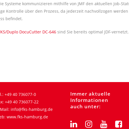
Die Systeme kommunizieren mithilfe von JMF den aktuellen Job-Sta
dige Kontrolle über den Prozess, da jederzeit nachvollzogen werden
ss befindet.
FKS/Duplo DocuCutter DC-646
sind Sie bereits optimal JDF-vernetzt.
Immer aktuelle
l.:
+49 40 736077-0
Informationen
x:
+49 40 736077-22
auch unter:
Mail:
info@fks-hamburg.de
eb:
www.fks-hamburg.de