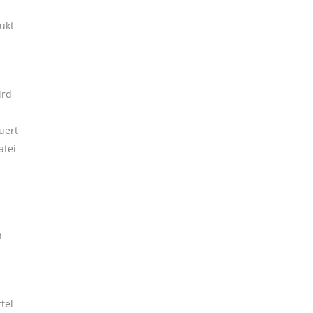
ukt-
ird
uert
atei
n
tel