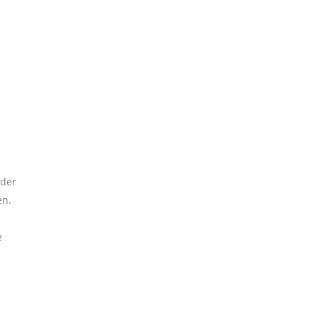
 der
en.
e