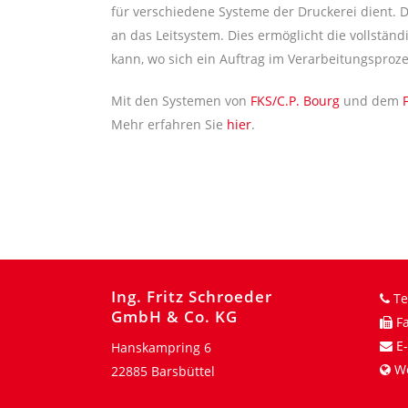
für verschiedene Systeme der Druckerei dient. 
an das Leitsystem. Dies ermöglicht die vollstän
kann, wo sich ein Auftrag im Verarbeitungsproze
Mit den Systemen von
FKS/C.P. Bourg
und dem
Mehr erfahren Sie
hier
.
Ing. Fritz Schroeder
Te
GmbH & Co. KG
Fa
E-
Hanskampring 6
W
22885 Barsbüttel