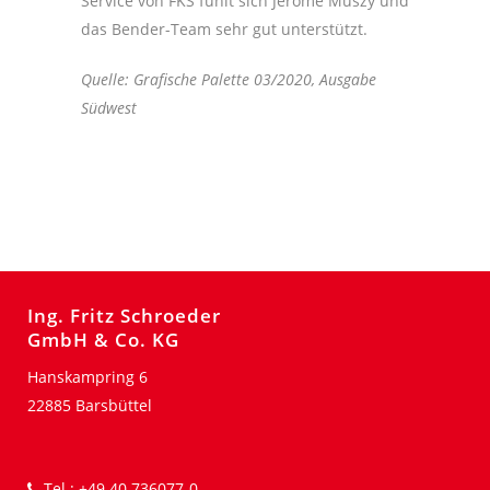
Service von FKS fühlt sich Jerome Muszy und
das Bender-Team sehr gut unterstützt.
Quelle: Grafische Palette 03/2020, Ausgabe
Südwest
Ing. Fritz Schroeder
GmbH & Co. KG
Hanskampring 6
22885 Barsbüttel
Tel.:
+49 40 736077-0