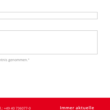
ntnis genommen."
Immer aktuelle
l.:
+49 40 736077-0